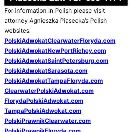
For information in Polish please visit
attorney Agnieszka Piasecka’s Polish
websites:
PolskiAdwokatClearwaterFloryda.com
PolskiAdwokatNewPortRichey.com
PolskiAdwokatSaintPetersburg.com
PolskiAdwokatSarasota.com
PolskiAdwokatTampaFloryda.com
ClearwaterPolskiAdwokat.com
FlorydaPolskiAdwokat.com
TampaPolskiAdwokat.com
PolskiPrawnikClearwater.com
PolskiPrawnikFloryda.com