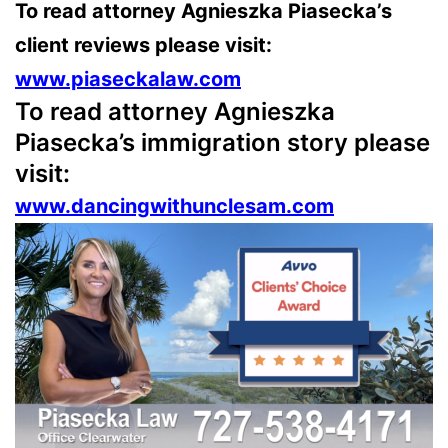
To read attorney Agnieszka Piasecka’s
client reviews please visit:
www.piaseckalaw.com
To read attorney Agnieszka
Piasecka’s immigration story please
visit:
www.dancingwithunclesam.com