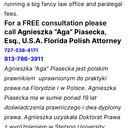
running a big fancy law office and paralegal
fees.
For a FREE consultation please
call
Agnieszka “Aga” Piasecka,
Esq., U.S.A. Florida
Polish Attorney
727-538-4171
813-786-3911
Agnieszka “Aga” Piasecka jest polskim
prawnikiem
uprawnionym do praktyki
prawa na Florydzie i w Polsce. Agnieszka
Piasecka ma w sumie ponad 19 lat
doświadczenia prawniczego i dwa dyplomy
prawa. Agnieszka uzyskała Doktorat Prawa
z wyróżnieniem w Stetson University