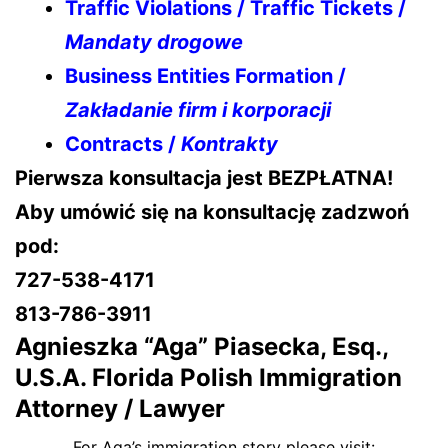
Traffic Violations / Traffic Tickets /
Mandaty drogowe
Business Entities Formation /
Zakładanie firm i korporacji
Contracts /
Kontrakty
Pierwsza konsultacja jest BEZPŁATNA!
Aby umówić się na konsultację zadzwoń
pod:
727-538-4171
813-786-3911
Agnieszka “Aga” Piasecka, Esq.,
U.S.A. Florida
Polish Immigration
Attorney / Lawyer
For Aga’s immigration story please visit: